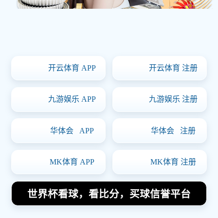
加克波的崛起与未来展望：从天赋少
年到足球明星的蜕变之路
2025-07-11 14:51:00
加克波，这位足球新星自出道以来便引起了广泛关
注。他以其卓越的天赋和不懈的努力，从一名天赋
少年逐步蜕变为备受瞩目的足球明星。本文将从四
个方面深入探讨加克波的崛起与未来展望，包括他
的成长背景、职业生涯的发展、技术特点以及未来
可能的发展方向。通过这些分析，我们能够更全面
地理解加克波的成功之路以及他在足球世界中的潜
力。
1、成长背景与早期经历
加克波出生于荷兰，自小便展现出对足球的热爱。
在他的家庭中，足球文化根深蒂固，父亲是一名业
余球员，这使得他从小就能够接触到高水平的训练
和比赛。小时候，加克波常常在小区里踢球，凭借