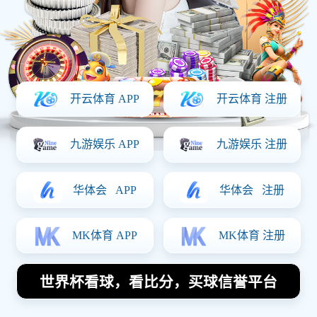
被当驴的足球明星究竟是谁他背后的
故事又是什么
2025-12-02 05:47:58
这篇文章将围绕“被当驴的足球明星”这一话题，深
入探讨其背后的真实故事。作为一个在足球界备受
瞩目的明星，他的职业生涯充满了荣耀与争议。尽
管他具有超凡的天赋，但却常常因为各种原因被媒
体和公众视作笑柄。在接下来的内容中，我们将从
他的成长背景、职业生涯中的高光时刻与低谷、个
人生活对他的影响，以及他对社会的贡献等四个方
面进行详细阐述，力求揭示这位球星不为人知的一
面，让读者更全面地理解他的经历与成就。
1、成长背景与早期经历
这位足球明星出生在一个普通的家庭，从小就对足
球表现出浓厚的兴趣。他的父母虽然并不富裕，但
依然支持他的梦想，尽可能地为他提供训练条件。