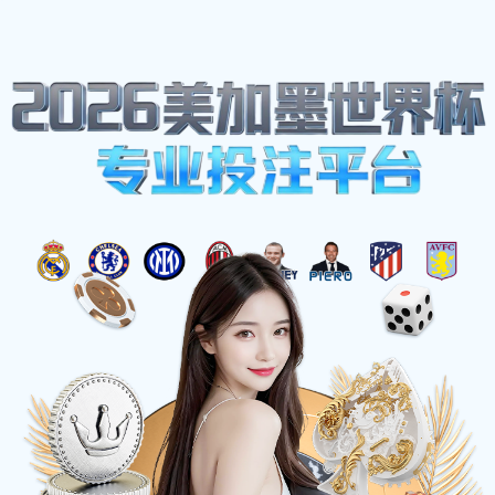
池州市绝烛湖68号
+15130769400
rjxvite@163.com
工作时间: 上午9点 - 下午6点
体育热点
首页
-
体育热点