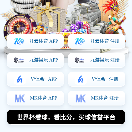
足球明星伤病排行榜揭示运动员健康
隐患与职业生涯影响分析
2025-10-12 07:22:23
在现代足球运动中，伤病问题已成为影响运动员职
业生涯的重要因素。本文将通过对足球明星伤病排
行榜的分析，探讨其背后所揭示出的运动员健康隐
患及对职业生涯的影响。首先，我们将介绍足球明
星常见的伤病类型，随后分析这些伤病对球员竞技
状态和心理健康的影响，并讨论如何通过科学训练
和医疗手段来降低伤病风险。此外，我们还会探讨
球员伤病管理的重要性以及职业生涯规划与伤病之
间的关系。通过这些角度的分析，希望能为读者提
供对足球运动员健康隐患更深入的理解。
1、足球明星常见伤病类型
在高强度、高速度的足球比赛中，球员面临着各种
各样的身体损伤。最常见的包括膝关节损伤、肌肉