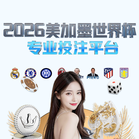
池州市绝烛湖68号
+15130769400
rjxvite@163.com
工作时间: 上午9点 - 下午6点
体育热点
首页
-
体育热点