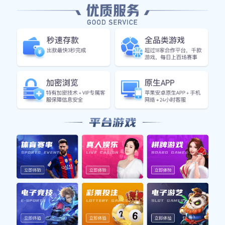
一个激动人心瞬间。在第一节时间内，中国队迅速
进入状态，通过流畅的传递和快速反击压制住了巴
林队。这种高强度的攻势让观众们看得热血沸腾。
随着比赛深入，巴林队逐渐找到了自己的节奏，他
们通过灵活跑位和精准传球开始创造机会。在关键
时刻，一些精妙的配合令人印象深刻。这种你来我
往、斗智斗勇的较量，使得整场比赛充满悬念，吸
引了无数观众屏息以待。
值得一提的是，在最后阶段，中国队凭借一次精彩