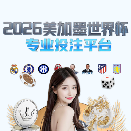
池州市绝烛湖68号
+15130769400
rjxvite@163.com
工作时间: 上午9点 - 下午6点
体育热点
首页
-
体育热点