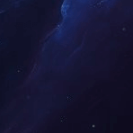
夺回主动权，这样起伏跌宕的发展让人惊叹不已。
镜头背后都是运动员汗水与努力交织而成，用心诠
彩瞬间，共同铸就了一场值得铭记的大赛，让每一个
而是对整个赛季走势的重要影响。无论是对于勇士来说巩
机会，此役皆具有里程碑意义。同时，它还吸引了
添话题热度，从而进一步推动职业联赛的发展。
树立榜样，也激励着更多青少年走向篮球梦想。不
职业生涯发展的方向，也促使各大俱乐部加大青训
各支球队也开始更注重战术创新，以便在日益竞争
戏剧性的较量，我们可以看到体育竞技除了比拼技
以及团结合作精神。这无疑会给所有关注这一运动
战过程，从多个角度切入探讨二者之间不可分割联系