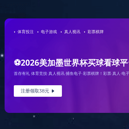
池州市绝烛湖68号
+15130769400
rj