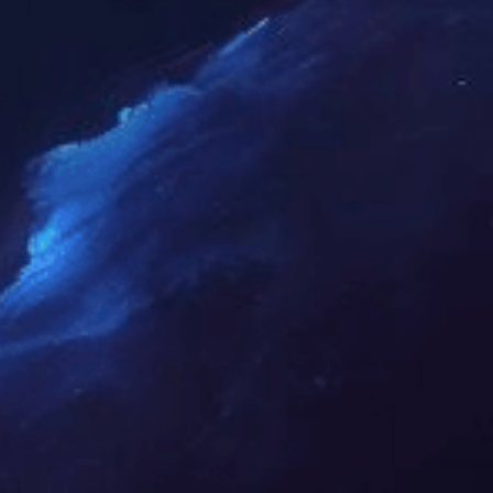
江西萍乡足球明星盘点及其在
中国足球历史上的影响与贡献
2025-12-24 11:05:56
2023年日本足球明星阵容全解
析新星崛起与传奇回归
2025-12-23 17:48:28
日本足球明星体重排行榜揭晓
谁是最轻与最重的球员分析
2025-12-23 01:26:14
全球足球明星中最瘦的球员排
名揭晓谁是最轻的足球天才
2025-12-22 07:44:28
足球明星00后女友名字大揭秘
她们的魅力与故事你知道多少
2025-12-21 16:05:32
会泰拳的足球明星是谁他在场
上场下的表现都令人惊叹