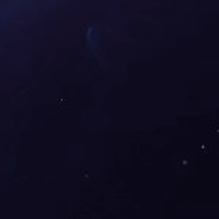
2025-12-21 00:16:53
内马尔儿子萌态百出可爱瞬间
大揭秘足球明星家庭生活的甜
蜜瞬间
2025-12-20 08:33:11
足球明星亲自送球衣给球迷传
递温暖与激情的感人瞬间
2025-12-19 16:00:56
足球明星与中国大妈的精彩对
决谁能赢得这场跨界挑战的荣
耀与尊重
2025-12-16 13:41:46