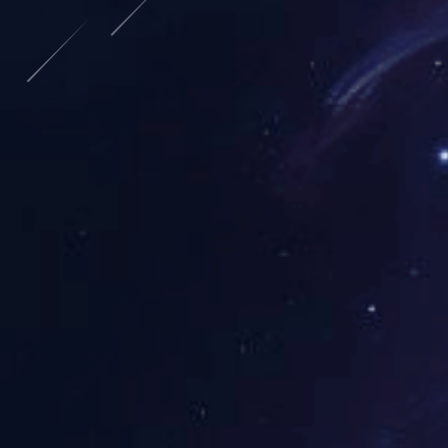
发展埋下伏笔。在这种紧张氛围中，每一
2、明星球员个人表现
谈及这场比赛，自然不能忽视两队明星球
展示超强个人能力，他不仅能够制造出空
不但点燃全场气氛，更为球队奠定了优势
另一方面，开拓者也有其核心球员表现不
严密防线，为团队带来了宝贵分数。在关
时机，引导球队反击。这种临危不乱、果
此外，不同角色球员也纷纷贡献力量，有
全场焦点，却同样在胜利中扮演着重要角
篮球画卷，让人感受到团队合作的重要性
3、精彩瞬间回顾
整场比赛中充满了许多令人心潮澎湃的重
在第一节末段，当勇士连续命中三分后，
篮都像是在诉说着他们对胜利的不懈追求
随着比赛进行到最后几分钟，两支球队你
后，全场顿时安静下来，那一声巨响似乎