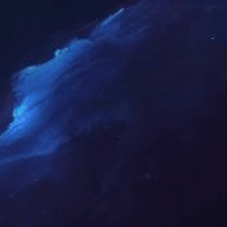
江西萍乡足球明星盘点及其在
中国足球历史上的影响与贡献
2025-12-24 11:05:56
2023年日本足球明星阵容全解
析新星崛起与传奇回归
2025-12-23 17:48:28
日本足球明星体重排行榜揭晓
谁是最轻与最重的球员分析
2025-12-23 01:26:14
全球足球明星中最瘦的球员排
名揭晓谁是最轻的足球天才
2025-12-22 07:44:28
足球明星00后女友名字大揭秘
她们的魅力与故事你知道多少
2025-12-21 16:05:32
会泰拳的足球明星是谁他在场
上场下的表现都令人惊叹