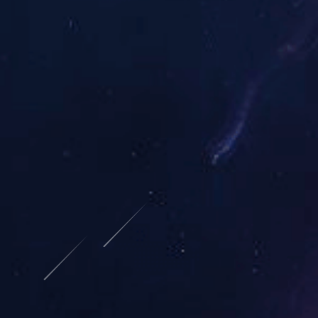
例如，中国足球巨星里皮，他小时候就是
未放弃，始终坚持训练。正是这种执着，
为国争光。
此外，许多足球明星还会受到家人的支持
一。父母或兄弟姐妹往往是他们最初的教
不断前行。