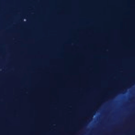
企业服务
找到天博TB·体育登录入口
热门新闻
上海足球队的节奏揭秘：激情
与梦想交织的绿茵传奇
2026-01-09 21:59:10
韩国足球明星的儿子崭露头角
成为新一代足球希望之星
2026-01-04 17:43:28
深圳羽毛球队的拼搏历程与大
师赛荣耀之路探秘
2025-12-25 04:48:47