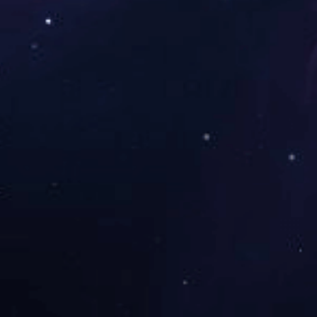
生活中的榜样。正因如此，当我们看到那
的一次胜利，而是一份沉甸甸的责任、一
未来，我们期待更多年轻人在这条道路上
这个过程中，希望每一个热爱这项运动的
为实现更美好的明天而努力奋斗！
上一篇
放牛娃逆袭成足球明星的励志故事与奋斗
下一篇
足球明星离婚后的新生活揭秘与重塑自我