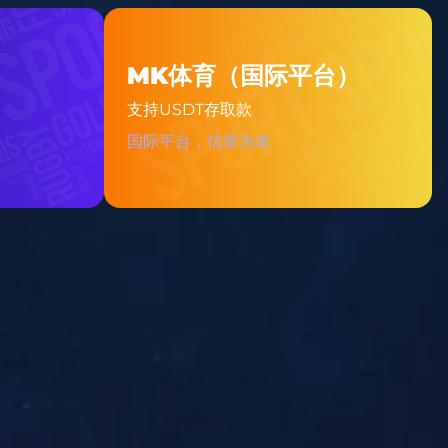
导航
知道天博TB·体育
体育热点
体育明星