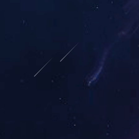
基础。
然而，成为一名职业球员并不是一帆风顺
件限制、家庭经济压力等。但他始终没有
练结束后，继续留下来进行额外练习，这
更多机会。
最终，经过不懈努力，布欧成功地进入了