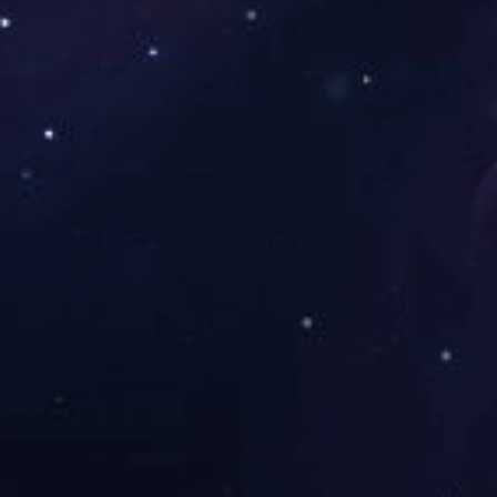
次地认识到运动员所承担的不只是竞技责
的运动员所应具备的重要品质之一，也是
总结：
足球明星魔王布欧以其传奇之路展示了不
到技术水平的大幅提升，以及对社会责任
的经历，不仅成就了一位优秀运动员，也
生启示。
通过深入探讨，我们可以看到，无论面对
明未来。正如魔王布欧一样，以顽强拼搏
行，就一定能够书写属于自己的精彩人生
上一篇
最近崛起的足球明星们如何改变赛场格局
下一篇
杭州篮球队的节奏解析与战术深度探讨全