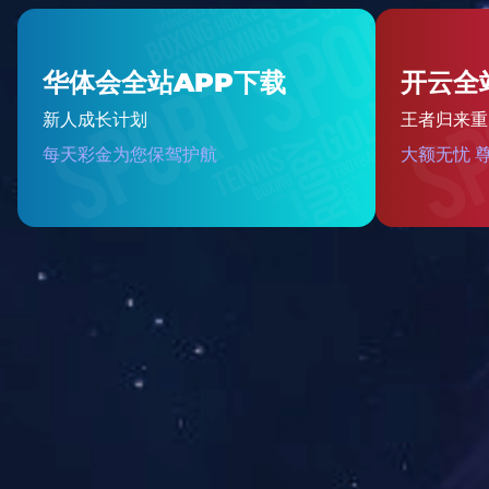
皇马与巴伦西亚激战正酣红牌
2025-09-20 13:12:28
在西甲联赛的一场焦点战役中，皇家马德
在场上展开了激烈的较量，比分一度胶着
开的争议。裁判对某一关键时刻的判罚引
了一波热议与讨论。文章将从四个方面详
反应及其对未来比赛的影响，以期更全面
1、精彩激烈的比赛过程
皇马和巴伦西亚向来是西甲联赛中的劲旅
本场比赛中，开局阶段双方都试图通过快
势，占据了一定的主动权，但巴伦西亚并
皇马制造了不少麻烦。