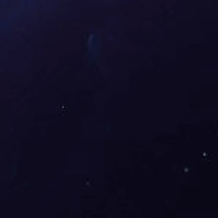
2025-12-21 00:16:53
内马尔儿子萌态百出可爱瞬间
大揭秘足球明星家庭生活的甜
蜜瞬间
2025-12-20 08:33:11
足球明星亲自送球衣给球迷传
递温暖与激情的感人瞬间
2025-12-19 16:00:56
足球明星与中国大妈的精彩对
决谁能赢得这场跨界挑战的荣
耀与尊重
2025-12-16 13:41:46