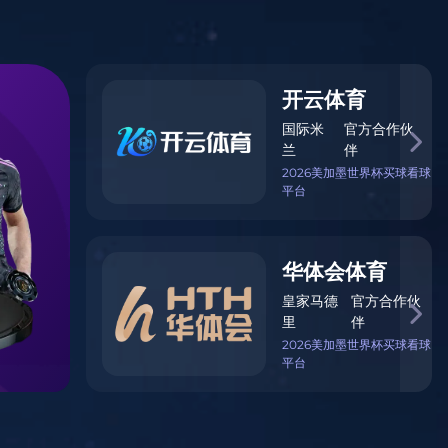
工作时间: 上午9点 - 下午6点
育明星
企业服务
致电我们
15130769400
天博TB·体育登录入口