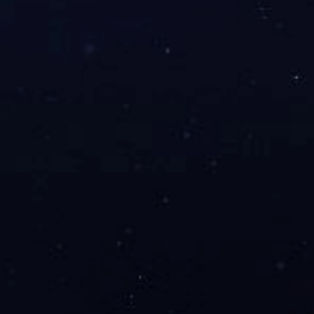
找到我们
池州市绝烛湖68号
电话: 15130769400
上班时间: 早上9点 - 下午4点