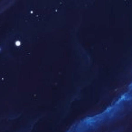
伦西亚前锋发生身体接触，此时裁判突然吹哨，并
现场观众和电视机前的球迷震惊不已。很多人认为
响到对方进攻，而只是正常竞争中的身体碰撞。
为整个赛事最大的争论点。许多评论员对此表示质
比赛的发展方向。而支持裁判的人则认为维护公平
也属情理之中。
同声音层出不穷。有些网友甚至开始回放相关视频
出一个“公正”的结论。这种争议不仅让球迷感到兴
其规则解读往往充满灰色地带。
速升温，许多球迷在社交平台上发表自己的看法。
来的表现产生了负面影响。他们对此表示愤慨，并
原真相，让公平回归赛场。
作为执法者，有权根据当时情况作出判断，而这种
，也无法否认其他环节中球队自身的问题，因此不
样获得了一部分人的认可，引发了新的讨论话题。