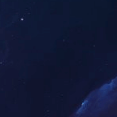
企业服务
找到天博TB·体育登录入口
热门新闻
上海足球队的节奏揭秘：激情
与梦想交织的绿茵传奇
2026-01-09 21:59:10
韩国足球明星的儿子崭露头角
成为新一代足球希望之星
2026-01-04 17:43:28
深圳羽毛球队的拼搏历程与大
师赛荣耀之路探秘
2025-12-25 04:48:47