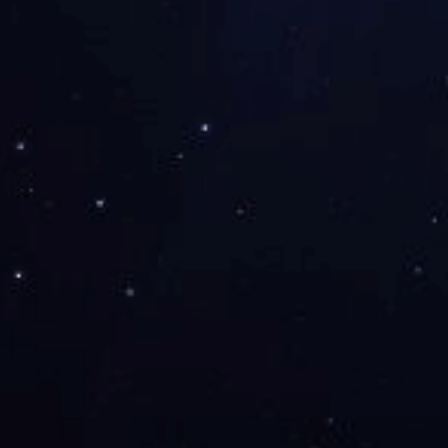
导航
首页
天博tb·体育综合官方网站-登录入口
✅🏆『xnqqshhg.com』🏆✅是世
知道天
界顶级真人游戏让生活更精彩!为国内
体育
游戏玩家打造的全球最顶级乐趣游戏
APP,提供下载、入口、首页、平
体育
台、登陆、官网、二十四小时专属客
企业
服在线服务!全球最安全,最信誉,最公
找到天
平的平台运营商!
邮箱:rjxvite@163.com