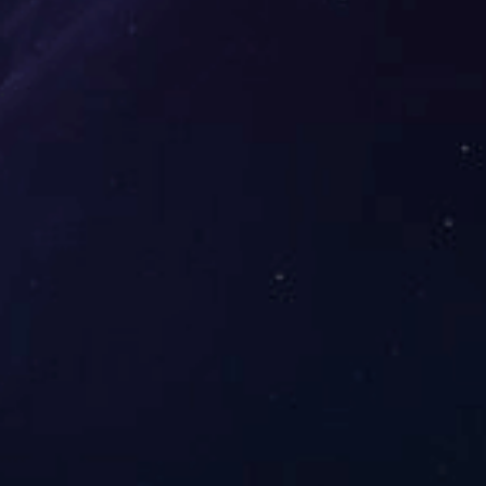
的比赛过程，到颇具争议性的红牌事件，再到广泛
技中的复杂性及多元性。同时，这也体现出了足球
会价值。
同努力推动足球文化的发展，使每一位参与者都能
趣。在未来，相信只要充分利用技术手段加强管
的发展目标，让广大球迷收获更多精彩瞬间！
峰对决全程回顾
中笑到最后