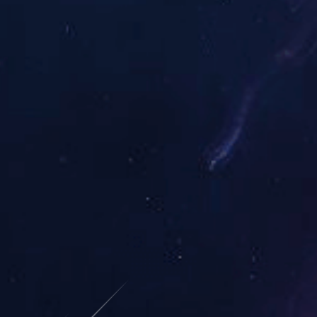
随着比赛进行，双方都逐渐进入状态，多
的个人能力，不断尝试突破对手防线。而
会。这种相互制衡使得场面异常精彩，也
然而，在这种紧张刺激之下，一次意外事
文要提到的重要红牌争议，它不仅影响了
本精彩纷呈的赛事变得更加扑朔迷离。