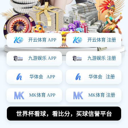
梅威瑟与麦格雷精彩对决直播时间及
观看方式全攻略
2025-08-14 10:01:52
梅威瑟与麦格雷的对决无疑是近年来最引人注目的
拳击赛事之一。两位拳坛巨星的交锋将吸引全球观
众的目光，成为一个历史性的时刻。本文将为您提
供这场精彩对决的直播时间以及观看方式的全攻
略，帮助您不遗漏任何激动人心的瞬间。首先，我
们将介绍比赛的具体时间安排，包括不同地区的直
播时间；随后，我们会详细讲解各种观看渠道，从
传统电视到网络直播等多种方式；接着，将分享一
些关于比赛前期准备的小贴士，确保您在观看时能
够获得最佳体验；最后，我们还将探讨此次对决可
能产生的影响及其背后的故事，为观众带来更深层
次的理解。
1、比赛直播时间安排